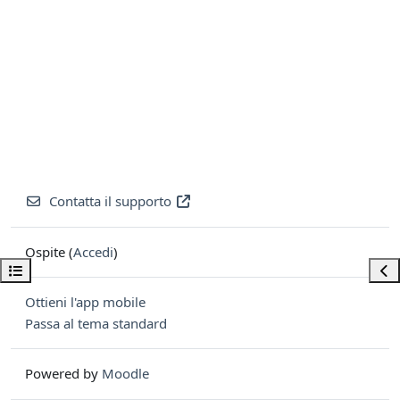
Contatta il supporto
Ospite (
Accedi
)
Apri indice del corso
Apri
Ottieni l'app mobile
Passa al tema standard
Powered by
Moodle