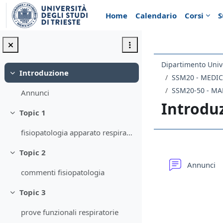
Vai al contenuto principale
Home
Calendario
Corsi
S
Introduzione
Minimizza
SSM20 - MEDIC
Annunci
Introdu
Topic 1
Minimizza
fisiopatologia apparato respiratorio
Schema d
Topic 2
Minimizza
F
Annunci
commenti fisiopatologia
Topic 3
Minimizza
prove funzionali respiratorie