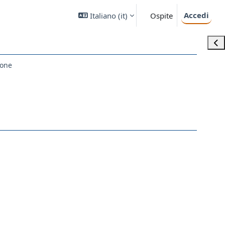
Accedi
Italiano ‎(it)‎
Ospite
Apri
ione