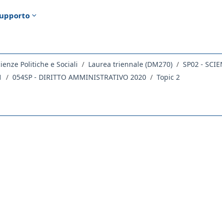
upporto
ienze Politiche e Sociali
Laurea triennale (DM270)
SP02 - SCI
1
054SP - DIRITTO AMMINISTRATIVO 2020
Topic 2
ella sezione