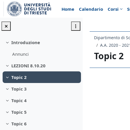
Vai al contenuto principale
Home
Calendario
Corsi
S
Dipartimento di Sc
Introduzione
Minimizza
A.A. 2020 - 202
Topic 2
Annunci
LEZIONI 8.10.20
Minimizza
Topic 2
Schema d
Minimizza
Topic 3
Minimizza
Topic 4
Minimizza
Topic 5
Minimizza
Topic 6
Minimizza