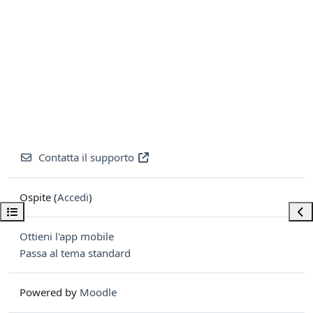
Contatta il supporto
Ospite (
Accedi
)
Apri indice del corso
Apri
Ottieni l'app mobile
Passa al tema standard
Powered by
Moodle