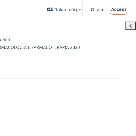
Accedi
Italiano ‎(it)‎
Ospite
Apri
5 anni
ARMACOLOGIA E FARMACOTERAPIA 2020