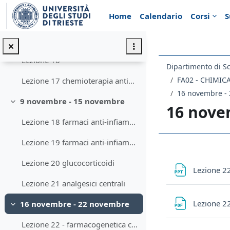
Vai al contenuto principale
Home
Calendario
Corsi
S
Lezione 15 - review su imatinib
2 novembre - 8 novembre
Minimizza
Lezione 16
Dipartimento di S
FA02 - CHIMI
Lezione 17 chemioterapia antibatterica
16 novembre -
9 novembre - 15 novembre
Minimizza
16 nove
Lezione 18 farmaci anti-infiammatori non steroidei
Lezione 19 farmaci anti-infiammatori non steroidei
Schema d
Lezione 20 glucocorticoidi
Lezione 2
Lezione 21 analgesici centrali
Lezione 2
16 novembre - 22 novembre
Minimizza
Lezione 22 - farmacogenetica codeina