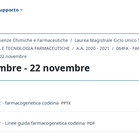
upporto
cienze Chimiche e Farmaceutiche
Laurea Magistrale Ciclo Unico 
CA E TECNOLOGIA FARMACEUTICHE
A.A. 2020 - 2021
064FA - F
 22 novembre
mbre - 22 novembre
ella sezione
File
2 - farmacogenetica codeina
PPTX
File
2 - Linee guida farmacogenetica codeina
PDF