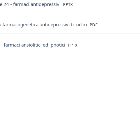
File
 e 24 - farmaci antidepressivi
PPTX
File
a farmacogenetica antidepressivi triciclici
PDF
File
- farmaci ansiolitici ed ipnotici
PPTX