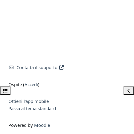
Contatta il supporto
Ospite (
Accedi
)
Apri indice del corso
Apri
Ottieni l'app mobile
Passa al tema standard
Powered by
Moodle