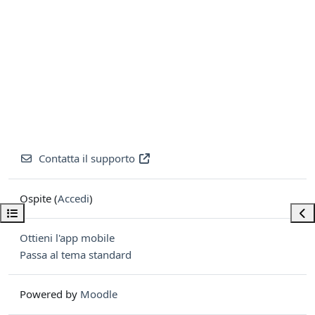
Contatta il supporto
Ospite (
Accedi
)
Apri indice del corso
Apri
Ottieni l'app mobile
Passa al tema standard
Powered by
Moodle