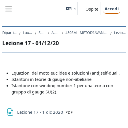
Vai al contenuto principale
Accedi
Ospite
Pannello laterale
Dipartimento di Fisica
Laurea Magistrale
SM23 - FISICA
A.A. 2020 - 2021
459SM - METODI AVANZATI DI TEORIA QUANTISTICA DEI CAMPI 2020
Lezione 17 - 01/12/20
Lezione 17 - 01/12/20
Schema della sezione
Equazioni del moto euclidee e soluzioni (anti)self-duali.
Istantoni in teorie di gauge non-abeliane.
Istantone con winding number 1 per una teoria con
gruppo di gauge SU(2).
File
Lezione 17 - 1 dic 2020
PDF