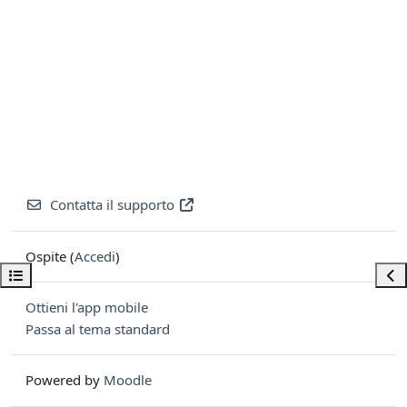
Contatta il supporto
Ospite (
Accedi
)
Apri indice del corso
Apri
Ottieni l'app mobile
Passa al tema standard
Powered by
Moodle