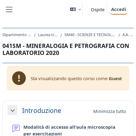
Vai al contenuto principale
Accedi
Ospite
Pannello laterale
Dipartimento di Scienze della Vita
Laurea triennale (DM270)
SM40 - SCIENZE E TECNOLOGIE PER L'AMBIENTE E LA NATURA
A.A. 2020 - 2021
041SM - MINERALOGIA E PETROGRAFIA CON
LABORATORIO 2020
Sta visualizzando questo corso come
Guest
Schema della sezione
Introduzione
Minimizza tutto
Minimizza
Modalità di accesso all'aula microscopia
Forum
per esercitazioni