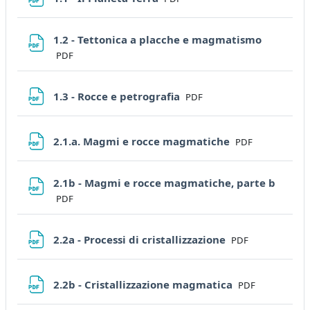
File
1.2 - Tettonica a placche e magmatismo
PDF
File
1.3 - Rocce e petrografia
PDF
File
2.1.a. Magmi e rocce magmatiche
PDF
File
2.1b - Magmi e rocce magmatiche, parte b
PDF
File
2.2a - Processi di cristallizzazione
PDF
File
2.2b - Cristallizzazione magmatica
PDF