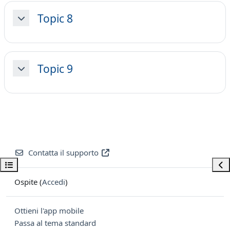
Topic 8
Minimizza
Topic 9
Minimizza
Contatta il supporto
Apri indice del corso
Apri
Ospite (
Accedi
)
Ottieni l'app mobile
Passa al tema standard