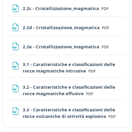
File
2.2c - Cristallizzazione_magmatica
PDF
File
2.2d - Cristallizzazione_magmatica
PDF
File
2.2e - Cristallizzazione_magmatica
PDF
3.1 - Caratteristiche e classificazioni delle
File
rocce magmatiche intrusive
PDF
3.2 - Caratteristiche e classificazioni delle
File
rocce magmatiche effusive
PDF
3.3 - Caratteristiche e classificazioni delle
File
rocce vulcaniche di attività esplosiva
PDF