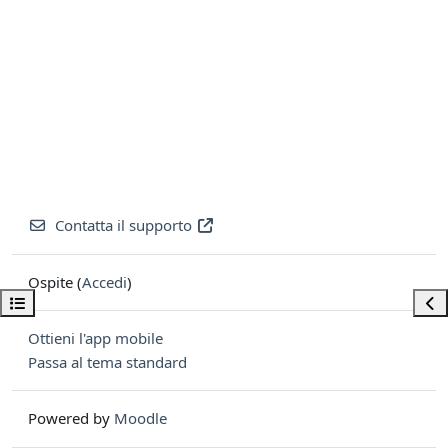
Contatta il supporto
Ospite (
Accedi
)
Apri indice del corso
Apri
Ottieni l'app mobile
Passa al tema standard
Powered by
Moodle