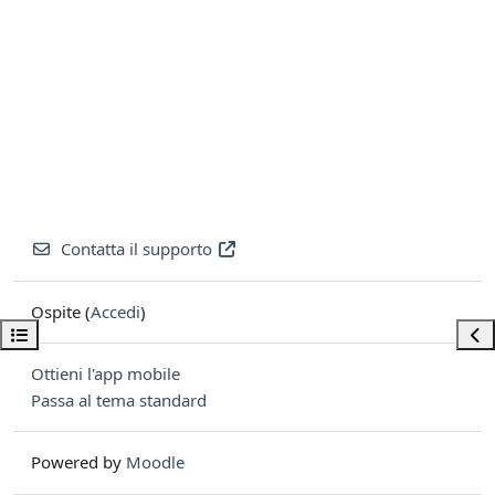
Contatta il supporto
Ospite (
Accedi
)
Apri indice del corso
Apri
Ottieni l'app mobile
Passa al tema standard
Powered by
Moodle