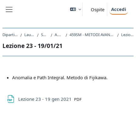
Vai al contenuto principale
Accedi
Ospite
Pannello laterale
Dipartimento di Fisica
Laurea Magistrale
SM23 - FISICA
A.A. 2020 - 2021
459SM - METODI AVANZATI DI TEORIA QUANTISTICA DEI CAMPI 2020
Lezione 23 - 19/01/21
Lezione 23 - 19/01/21
Schema della sezione
Anomalia e Path Integral. Metodo di Fijikawa.
File
Lezione 23 - 19 gen 2021
PDF