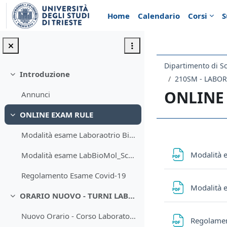
Vai al contenuto principale
Home
Calendario
Corsi
S
Dipartimento di Sc
Introduzione
Minimizza
210SM - LABO
ONLINE
Annunci
ONLINE EXAM RULE
Minimizza
Modalità esame Laboraotrio Biologia Molecolare_Scritto MS Teams
Schema d
Modalità
Modalità esame LabBioMol_Scritto in PRESENZA
Regolamento Esame Covid-19
Modalità
ORARIO NUOVO - TURNI LABORATORI
Minimizza
Nuovo Orario - Corso Laboratorio
Regolame