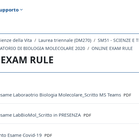
upporto
ienze della Vita
Laurea triennale (DM270)
SM51 - SCIENZE E
RATORIO DI BIOLOGIA MOLECOLARE 2020
ONLINE EXAM RULE
 EXAM RULE
ella sezione
File
 esame Laboraotrio Biologia Molecolare_Scritto MS Teams
PDF
File
 esame LabBioMol_Scritto in PRESENZA
PDF
File
nto Esame Covid-19
PDF