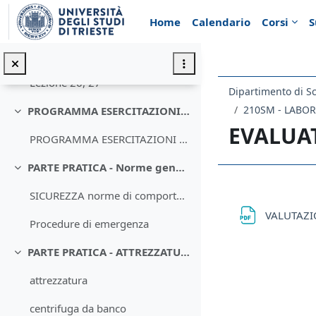
Vai al contenuto principale
Home
Calendario
Corsi
S
Lezione 22, 23
Lezione 24, 25
Lezione 26, 27
Dipartimento di Sc
210SM - LABO
PROGRAMMA ESERCITAZIONI IN LABORATORIO
Minimizza
EVALUA
PROGRAMMA ESERCITAZIONI DI LABORATORIO
PARTE PRATICA - Norme generali
Minimizza
Schema d
SICUREZZA norme di comportamento
VALUTAZ
Procedure di emergenza
PARTE PRATICA - ATTREZZATURA LABORATORIO
Minimizza
attrezzatura
centrifuga da banco