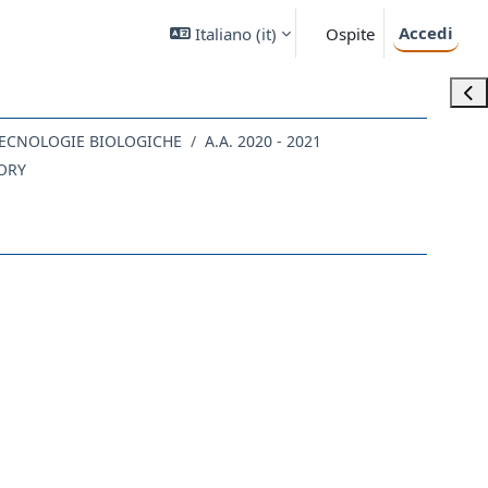
Accedi
Italiano ‎(it)‎
Ospite
Apri
 TECNOLOGIE BIOLOGICHE
A.A. 2020 - 2021
ORY