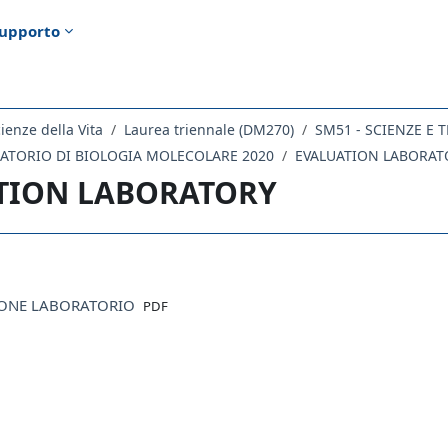
upporto
ienze della Vita
Laurea triennale (DM270)
SM51 - SCIENZE E
RATORIO DI BIOLOGIA MOLECOLARE 2020
EVALUATION LABORAT
TION LABORATORY
ella sezione
File
IONE LABORATORIO
PDF