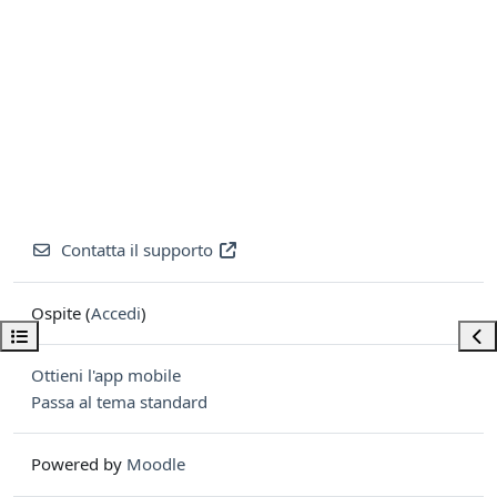
Contatta il supporto
Ospite (
Accedi
)
Apri indice del corso
Apri
Ottieni l'app mobile
Passa al tema standard
Powered by
Moodle