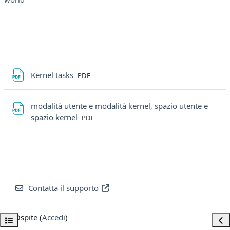
File
Kernel tasks
PDF
modalità utente e modalità kernel, spazio utente e
File
spazio kernel
PDF
Contatta il supporto
Ospite (
Accedi
)
Apri indice del corso
Apri