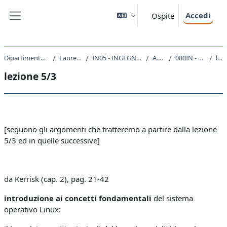
Vai al contenuto principale
Accedi
Ospite
Pannello laterale
Dipartimento di Ingegneria e Architettura
Laurea triennale (DM270)
IN05 - INGEGNERIA ELETTRONICA E INFORMATICA
A.A. 2020 - 2021
080IN - SISTEMI OPERATIVI 2020
lezione 5/3
lezione 5/3
Schema della sezione
[seguono gli argomenti che tratteremo a partire dalla lezione
5/3 ed in quelle successive]
da Kerrisk (cap. 2), pag. 21-42
introduzione ai concetti fondamentali
del sistema
operativo Linux: