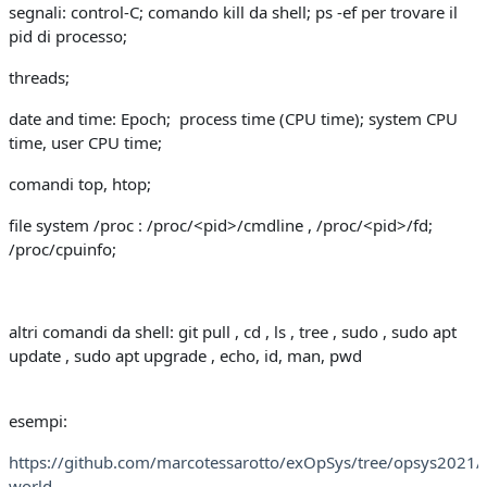
segnali: control-C; comando kill da shell; ps -ef per trovare il
pid di processo;
threads;
date and time: Epoch; process time (CPU time); system CPU
time, user CPU time;
comandi top, htop;
file system /proc : /proc/<pid>/cmdline , /proc/<pid>/fd;
/proc/cpuinfo;
altri comandi da shell: git pull , cd , ls , tree , sudo , sudo apt
update , sudo apt upgrade , echo, id, man, pwd
esempi:
https://github.com/marcotessarotto/exOpSys/tree/opsys2021/
world