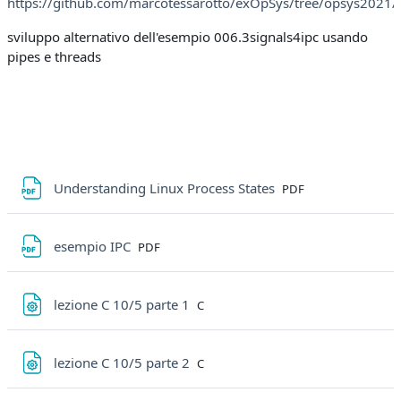
https://github.com/marcotessarotto/exOpSys/tree/opsys2021/
sviluppo alternativo dell'esempio 006.3signals4ipc usando
pipes e threads
File
Understanding Linux Process States
PDF
File
esempio IPC
PDF
File
lezione C 10/5 parte 1
C
File
lezione C 10/5 parte 2
C