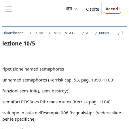
Vai al contenuto principale
Accedi
Ospite
Pannello laterale
Dipartimento di Ingegneria e Architettura
Laurea triennale (DM270)
IN05 - INGEGNERIA ELETTRONICA E INFORMATICA
A.A. 2020 - 2021
080IN - SISTEMI OPERATIVI 2020
lezione 10/5
lezione 10/5
Schema della sezione
ripetizione named semaphores
unnamed semaphores (Kerrisk cap. 53, pag. 1099-1103)
funzioni sem_init(), sem_destroy()
semafori POSIX vs Pthreads mutex (Kerrisk pag. 1104)
sviluppo in aula dell'esempio 006.3signals4ipc (vedere slide
per le specifiche)