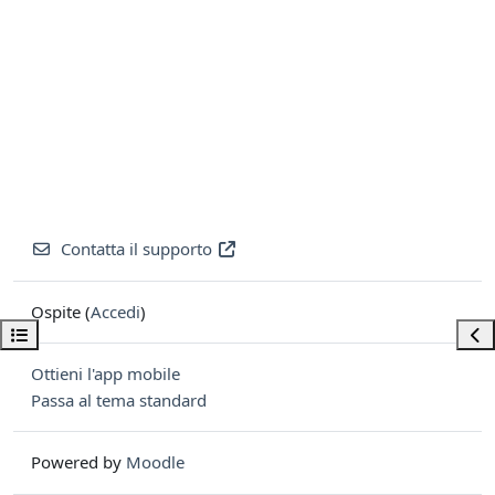
Contatta il supporto
Ospite (
Accedi
)
Apri indice del corso
Apri
Ottieni l'app mobile
Passa al tema standard
Powered by
Moodle