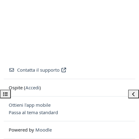
Contatta il supporto
Ospite (
Accedi
)
Apri indice del corso
Apri
Ottieni l'app mobile
Passa al tema standard
Powered by
Moodle