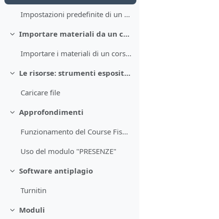
Impostazioni predefinite di un corso nuovo
Importare materiali da un corso all'altro
Minimizza
Importare i materiali di un corso in un altro
Le risorse: strumenti espositivi
Minimizza
Caricare file
Approfondimenti
Minimizza
Funzionamento del Course Fisher
Uso del modulo "PRESENZE"
Software antiplagio
Minimizza
Turnitin
Moduli
Minimizza