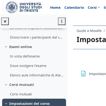
Vai al contenuto principale
Home
Calendario
Corsi
S
Accesso ed iscrizione: impostazioni predefinite
Limitare l'iscrizione degli studenti
Limitare o impedire l'accesso agli ospiti
Guide a Moodle
Impostaz
Disiscrivere i partecipanti dal corso
Esami online
Minimizza
In vista dell'esame
Schema d
Dove svolgere l'esame
Impostazio
Elenco aule informatiche di Ateneo
Corsi mutuati
Minimizza
Corsi mutuati
Impostazioni del corso
Minimizza