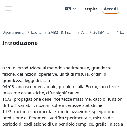
Vai al contenuto principale
Accedi
Ospite
Pannello laterale
Dipartimento di Matematica e Geoscienze
Laurea triennale (DM270)
SM32 - INTELLIGENZA ARTIFICIALE E DATA ANALYTICS
A.A. 2020 - 2021
261SM - INTRODUZIONE ALLA FISICA 2020
Introduzione
Introduzione
Schema della sezione
03/03: introduzione al metodo sperimentale, grandezze
fisiche, definizioni operative, unità di misura, ordini di
grandezza, leggi di scala
04/03: analisi dimensionale, problemi alla Fermi, incertezze
massime e statistiche, cifre significative
10/3: propagazione delle incertezze massime, caso di funzioni
di 1 o 2 variabili, nozioni sulle incertezze statistiche
11/3: metodo sperimentale, modellizzazione, spiegazione e
predizione di fenomeni, verifica sperimentale, misura del
periodo di oscillazione di un pendolo semplice, grafici in scala