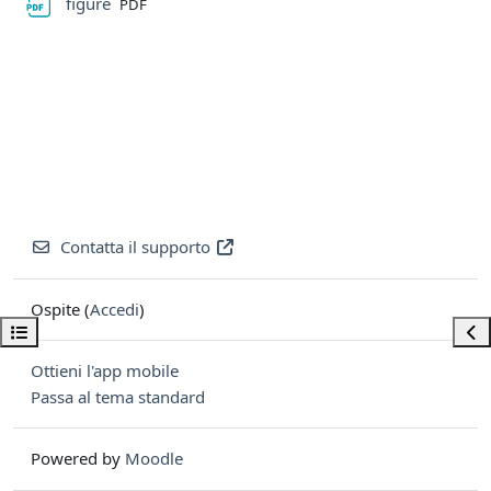
File
figure
PDF
Contatta il supporto
Ospite (
Accedi
)
Apri indice del corso
Apri
Ottieni l'app mobile
Passa al tema standard
Powered by
Moodle