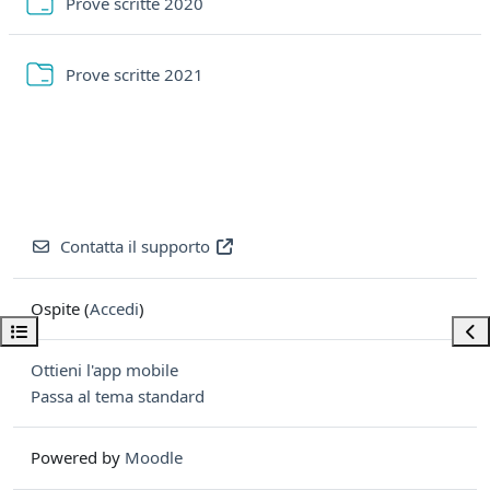
Cartella
Prove scritte 2020
Cartella
Prove scritte 2021
Contatta il supporto
Ospite (
Accedi
)
Apri indice del corso
Apri
Ottieni l'app mobile
Passa al tema standard
Powered by
Moodle