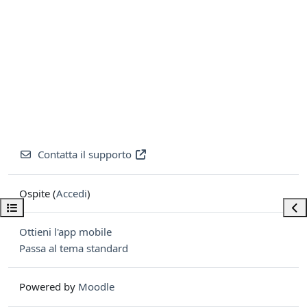
Contatta il supporto
Ospite (
Accedi
)
Apri indice del corso
Apri
Ottieni l'app mobile
Passa al tema standard
Powered by
Moodle