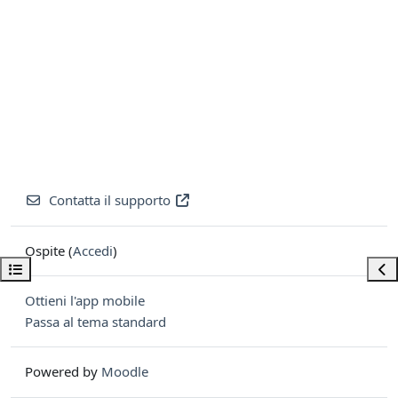
Contatta il supporto
Ospite (
Accedi
)
Apri indice del corso
Apri
Ottieni l'app mobile
Passa al tema standard
Powered by
Moodle