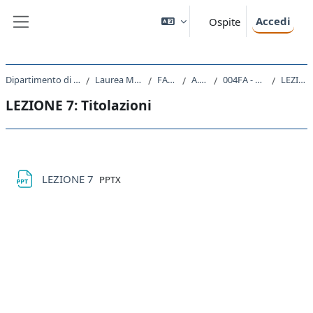
Vai al contenuto principale
Accedi
Ospite
Pannello laterale
Dipartimento di Scienze Chimiche e Farmaceutiche
Laurea Magistrale Ciclo Unico 5 anni
FA01 - FARMACIA
A.A. 2020 - 2021
004FA - CHIMICA ANALITICA 2020
LEZIONE 7: Titolazioni
LEZIONE 7: Titolazioni
Schema della sezione
File
LEZIONE 7
PPTX