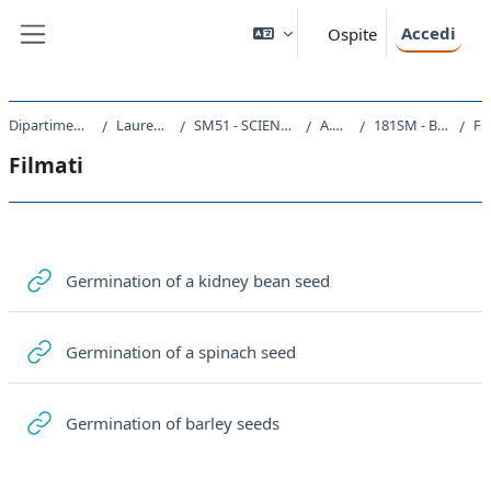
Vai al contenuto principale
Accedi
Ospite
Pannello laterale
Dipartimento di Scienze della Vita
Laurea triennale (DM270)
SM51 - SCIENZE E TECNOLOGIE BIOLOGICHE
A.A. 2020 - 2021
181SM - BIOLOGIA VEGETALE 2020
Filma
Filmati
Schema della sezione
URL
Germination of a kidney bean seed
URL
Germination of a spinach seed
URL
Germination of barley seeds