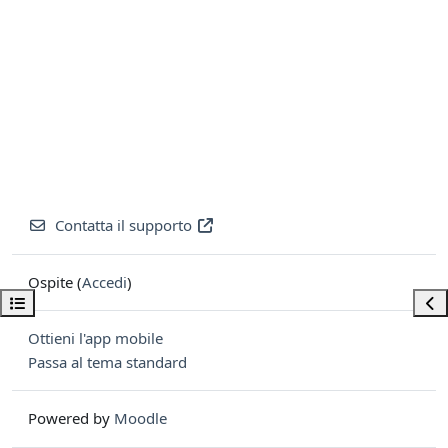
Contatta il supporto
Ospite (
Accedi
)
Apri indice del corso
Apri
Ottieni l'app mobile
Passa al tema standard
Powered by
Moodle