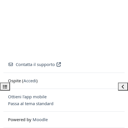
Contatta il supporto
Ospite (
Accedi
)
Apri indice del corso
Apri
Ottieni l'app mobile
Passa al tema standard
Powered by
Moodle