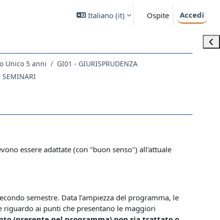
Accedi
Italiano ‎(it)‎
Ospite
Apri
o Unico 5 anni
GI01 - GIURISPRUDENZA
E SEMINARI
devono essere adattate (con "buon senso") all'attuale
del secondo semestre. Data l’ampiezza del programma, le
re riguardo ai punti che presentano le maggiori
nto (presente nel programma) non sia trattato o