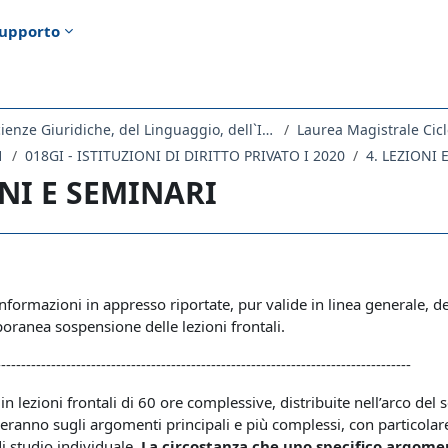
upporto
Dipartimento di Scienze Giuridiche, del Linguaggio, dell`Interpretazione e della Traduzione
Laurea Magistrale Cicl
1
018GI - ISTITUZIONI DI DIRITTO PRIVATO I 2020
4. LEZIONI 
ONI E SEMINARI
ella sezione
 informazioni in appresso riportate, pur valide in linea generale, 
oranea sospensione delle lezioni frontali.
-----------------------------------------------------------------------------------
la in lezioni frontali di 60 ore complessive, distribuite nell’arco 
reranno sugli argomenti principali e più complessi, con particola
di studio individuale.
La circostanza che uno specifico argome