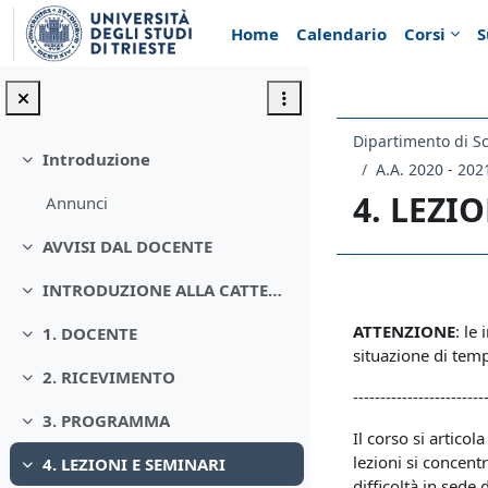
Vai al contenuto principale
Home
Calendario
Corsi
S
Introduzione
Minimizza
A.A. 2020 - 202
4. LEZI
Annunci
AVVISI DAL DOCENTE
Minimizza
INTRODUZIONE ALLA CATTEDRA ON-LINE - Istituzioni di diritto privato I, A.A. 2020/2021
Schema d
Minimizza
ATTENZIONE
: le
1. DOCENTE
Minimizza
situazione di temp
2. RICEVIMENTO
Minimizza
------------------------
3. PROGRAMMA
Minimizza
Il corso si artico
lezioni si concent
4. LEZIONI E SEMINARI
Minimizza
difficoltà in sede 