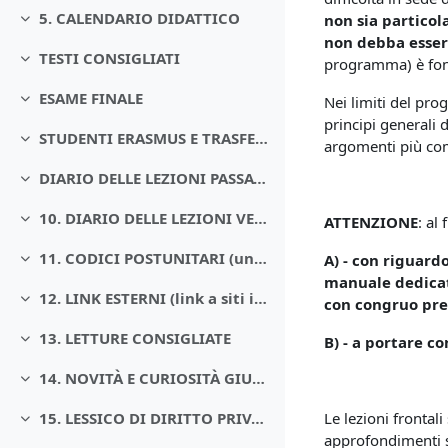
5. CALENDARIO DIDATTICO
non sia particol
Minimizza
non debba essere
TESTI CONSIGLIATI
programma) è fond
Minimizza
ESAME FINALE
Nei limiti del pro
Minimizza
principi generali 
STUDENTI ERASMUS E TRASFERITI DA ALTRI ATENEI
argomenti più comp
Minimizza
DIARIO DELLE LEZIONI PASSATE (quali argomenti abbiamo trattato in aula) Modifica nome della sezione
Minimizza
10. DIARIO DELLE LEZIONI VENTURE (quali argomenti dobbiamo trattare in aula)
ATTENZIONE
: al
Minimizza
11. CODICI POSTUNITARI (un po’ di storia, per chi è interessato)
A) - con riguard
Minimizza
manuale dedicat
12. LINK ESTERNI (link a siti internet di interesse giuridico e/o utili per lo Studente)
con congruo preav
Minimizza
13. LETTURE CONSIGLIATE
B) - a portare co
Minimizza
14. NOVITÀ E CURIOSITÀ GIURIDICHE
Minimizza
Le lezioni frontal
15. LESSICO DI DIRITTO PRIVATO (costruiamo il nostro linguaggio tecnico-giuridico)
Minimizza
approfondimenti s