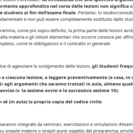
armente approfondito nel corso delle lezioni non significa c
 studiato ai fini dell’esame finale
. Pertanto, lo studio/consu
amentale e non può essere completamente sostituito dallo studio s
gramma, come più sopra definito, la prima parte delle lezioni avrà 
della materia e gli istituti elementari che occorre conosce per affro
lessi, come le obbligazioni e il contratto in generale.
 fine di agevolare lo svolgimento delle lezioni,
gli Studenti frequ
o a ciascuna lezione, a leggere preventivamente (a casa, in u
i agli argomenti che saranno trattati in aula, almeno qual
viso (v. la sezione avvisi e la successiva sezione 10);
n sé (in aula) la propria copia del codice civile
.
i saranno integrate da seminari, esercitazioni e simulazioni d’esam
u singole materie o singoli punti oggetto del programma, privile