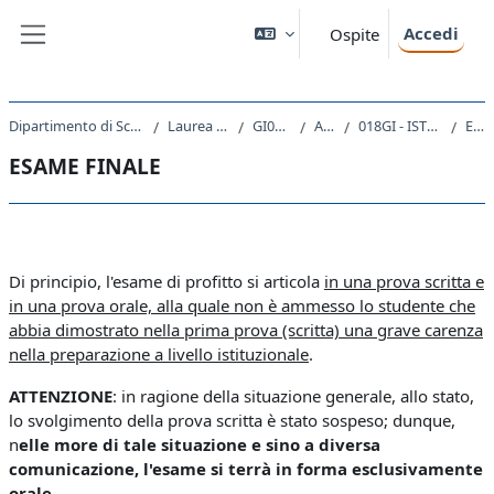
Vai al contenuto principale
Accedi
Ospite
Pannello laterale
Dipartimento di Scienze Giuridiche, del Linguaggio, dell`Interpretazione e della Traduzione
Laurea Magistrale Ciclo Unico 5 anni
GI01 - GIURISPRUDENZA
A.A. 2020 - 2021
018GI - ISTITUZIONI DI DIRITTO PRIVATO I 2020
ESAME FINALE
ESAME FINALE
Schema della sezione
Di principio, l'esame di profitto si articola
in una prova scritta e
in una prova orale, alla quale non è ammesso lo studente che
abbia dimostrato nella prima prova (scritta) una grave carenza
nella preparazione a livello istituzionale
.
ATTENZIONE
: in ragione della situazione generale, allo stato,
lo svolgimento della prova scritta è stato sospeso; dunque,
n
elle more di tale situazione e sino a diversa
comunicazione, l'esame si terrà in forma esclusivamente
orale
.