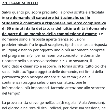
7.1. ESAME SCRITTO
Salvo quanto più sopra precisato, la prova scritta è articolata
in
tre domande di carattere istituzionale, cui lo
Studente è chiamato a rispondere nell’arco complessivo
di 60 minuti dalla dettatura dell’ultima di tali domande
da parte di un membro della commissione d’esame
. Le
domande sono a risposta aperta (senza soluzioni
predeterminate fra le quali scegliere, tipiche dei test a risposta
multipla) e hanno per oggetto uno o più argomenti compresi
nel programma (v., per un esempio concreto, le domande
riportate nella successiva sezione 7.5.). In sostanza, il
Candidato è chiamato a esporre, in forma scritta, tutto ciò che
sa sull’istituto/figura oggetto delle domande, nei limiti della
pertinenza (non bisogna andare “fuori tema”) e della
continenza (bisogna selezionare con attenzione le
informazioni più importanti, facendo attenzione allo scorrere
del tempo).
La prova scritta si svolge nell’aula (di regola, l’Aula Venezian),
nel giorno e nell’ora di rito, indicati, per ciascuna sessione, nel