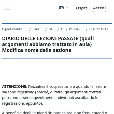
Vai al contenuto principale
Accedi
Ospite
Pannello laterale
Dipartimento di Scienze Giuridiche, del Linguaggio, dell`Interpretazione e della Traduzione
Laurea Magistrale Ciclo Unico 5 anni
GI01 - GIURISPRUDENZA
A.A. 2020 - 2021
018GI - ISTITUZIONI DI DIRITTO PRIVATO I 2020
DIARIO DELLE LEZIONI PASSATE (quali argomenti abbiamo trattato in aula) Modifica nome della sezione
DIARIO DELLE LEZIONI PASSATE (quali
argomenti abbiamo trattato in aula)
Modifica nome della sezione
Schema della sezione
ATTENZIONE
: l'iniziativa è sospesa sino a quando le lezioni
saranno registrate (poiché, di fatto, gli argomenti trattati
potranno essere agevolmente individuati ascoltando le
registrazioni, appunto).
A beneficio degli Studenti (in particolare, non frequentanti o