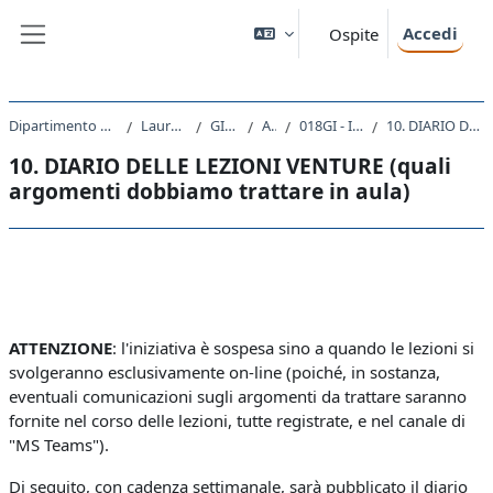
Vai al contenuto principale
Accedi
Ospite
Pannello laterale
Dipartimento di Scienze Giuridiche, del Linguaggio, dell`Interpretazione e della Traduzione
Laurea Magistrale Ciclo Unico 5 anni
GI01 - GIURISPRUDENZA
A.A. 2020 - 2021
018GI - ISTITUZIONI DI DIRITTO PRIVATO I 2020
10. DIARIO DELLE LEZIONI VENTURE (quali argomenti dobbiamo trattare in aula)
10. DIARIO DELLE LEZIONI VENTURE (quali
argomenti dobbiamo trattare in aula)
Schema della sezione
ATTENZIONE
: l'iniziativa è sospesa sino a quando le lezioni si
svolgeranno esclusivamente on-line (poiché, in sostanza,
eventuali comunicazioni sugli argomenti da trattare saranno
fornite nel corso delle lezioni, tutte registrate, e nel canale di
"MS Teams").
Di seguito, con cadenza settimanale, sarà pubblicato il diario