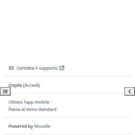
Contatta il supporto
Ospite (
Accedi
)
Apri indice del corso
Apri
Ottieni l'app mobile
Passa al tema standard
Powered by
Moodle