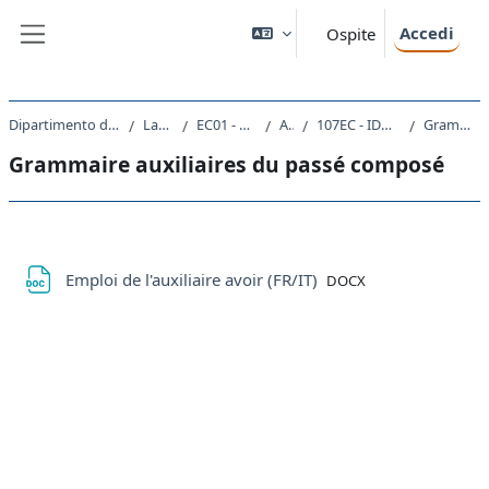
Vai al contenuto principale
Accedi
Ospite
Pannello laterale
Dipartimento di Scienze Economiche, Aziendali, Matematiche e Statistiche
Laurea triennale (DM270)
EC01 - ECONOMIA E GESTIONE AZIENDALE
A.A. 2020 - 2021
107EC - IDONEITA' LINGUISTICA (LINGUA FRANCESE) 2020
Grammaire auxiliaires du passé composé
Grammaire auxiliaires du passé composé
Schema della sezione
File
Emploi de l'auxiliaire avoir (FR/IT)
DOCX