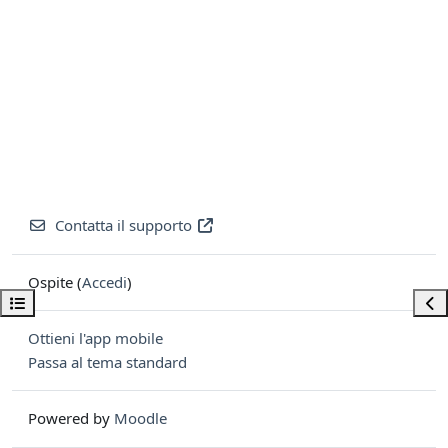
Contatta il supporto
Ospite (
Accedi
)
Apri indice del corso
Apri
Ottieni l'app mobile
Passa al tema standard
Powered by
Moodle