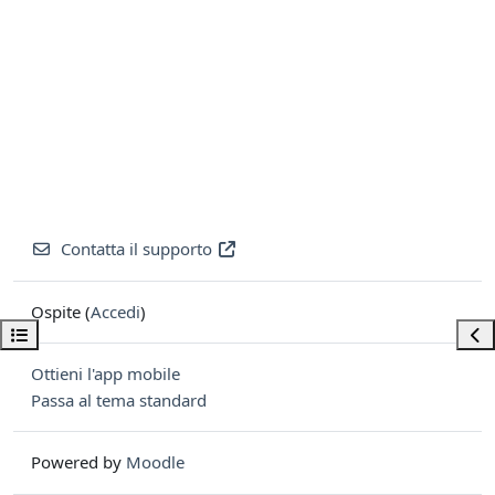
Contatta il supporto
Ospite (
Accedi
)
Apri indice del corso
Apri
Ottieni l'app mobile
Passa al tema standard
Powered by
Moodle