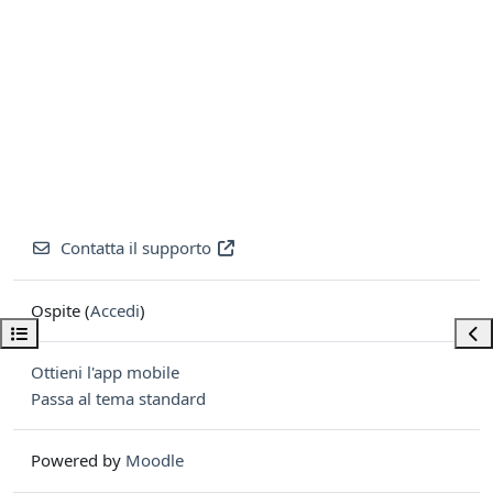
Contatta il supporto
Ospite (
Accedi
)
Apri indice del corso
Apri
Ottieni l'app mobile
Passa al tema standard
Powered by
Moodle