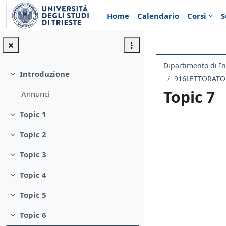
Vai al contenuto principale
Home
Calendario
Corsi
S
Dipartimento di In
Introduzione
Minimizza
916LETTORATO 
Topic 7
Annunci
Topic 1
Minimizza
Topic 2
Schema d
Minimizza
Topic 3
Minimizza
Topic 4
Minimizza
Topic 5
Minimizza
Topic 6
Minimizza