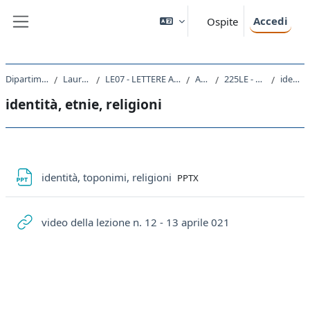
Vai al contenuto principale
Accedi
Ospite
Pannello laterale
Dipartimento di Studi Umanistici
Laurea triennale (DM270)
LE07 - LETTERE ANTICHE E MODERNE, ARTI, COMUNICAZIONE
A.A. 2020 - 2021
225LE - TERRITORIO E SOCIETA' 2020
identità, etnie, religioni
identità, etnie, religioni
Schema della sezione
File
identità, toponimi, religioni
PPTX
URL
video della lezione n. 12 - 13 aprile 021