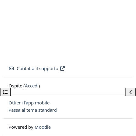
Contatta il supporto
Ospite (
Accedi
)
Apri indice del corso
Apri
Ottieni l'app mobile
Passa al tema standard
Powered by
Moodle