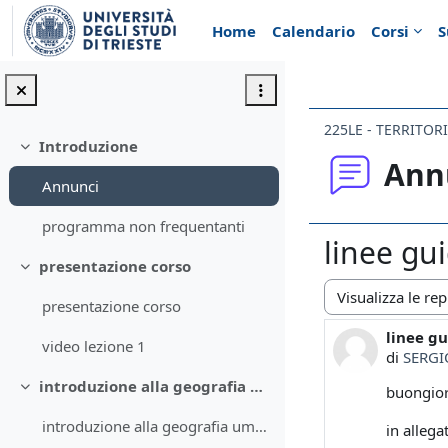
Vai al contenuto principale
Home
Calendario
Corsi
S
225LE - TERRITORI
Introduzione
Minimizza
Ann
Annunci
programma non frequentanti
linee gu
presentazione corso
Minimizza
presentazione corso
Modalità visualiz
linee gu
Numero d
video lezione 1
di
SERGI
introduzione alla geografia umana 1
buongio
Minimizza
introduzione alla geografia umana 1 ppt2
in allega