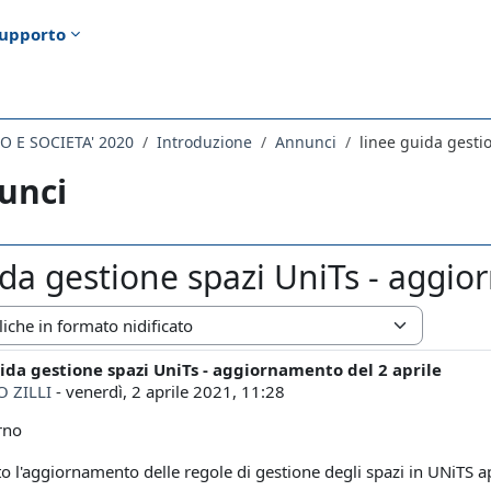
upporto
O E SOCIETA' 2020
Introduzione
Annunci
linee guida gesti
unci
ida gestione spazi UniTs - aggio
zazione
ida gestione spazi UniTs - aggiornamento del 2 aprile
i risposte: 0
O ZILLI
-
venerdì, 2 aprile 2021, 11:28
rno
to l'aggiornamento delle regole di gestione degli spazi in UNiTS 