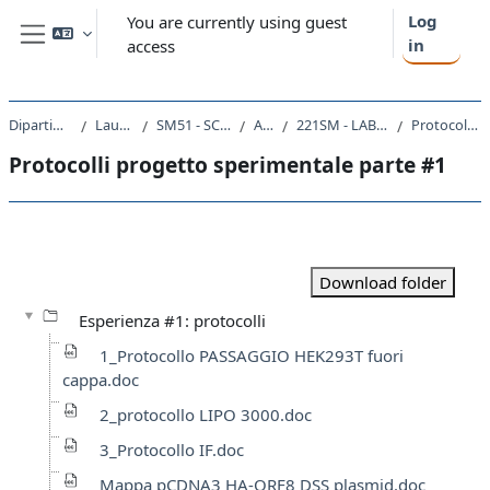
Skip to main content
Log
You are currently using guest
in
access
Side panel
Dipartimento di Scienze della Vita
Laurea triennale (DM270)
SM51 - SCIENZE E TECNOLOGIE BIOLOGICHE
A.A. 2020 - 2021
221SM - LABORATORIO DI BIOLOGIA CELLULARE 2020
Protocolli progetto sperimentale parte #1
Protocolli progetto sperimentale parte #1
Section outline
Download folder
Esperienza #1: protocolli
1_Protocollo PASSAGGIO HEK293T fuori
cappa.doc
2_protocollo LIPO 3000.doc
3_Protocollo IF.doc
Mappa pCDNA3 HA-ORF8 DSS plasmid.doc