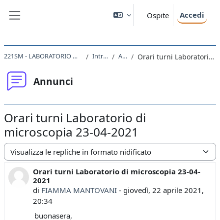
Vai al contenuto principale
Accedi
Ospite
Pannello laterale
221SM - LABORATORIO DI BIOLOGIA CELLULARE 2020
Introduzione
Annunci
Orari turni Laboratorio di microscopia 23-04-2021
Annunci
Orari turni Laboratorio di
microscopia 23-04-2021
Modalità visualizzazione
Orari turni Laboratorio di microscopia 23-04-
Numero di risposte: 0
2021
di
FIAMMA MANTOVANI
-
giovedì, 22 aprile 2021,
20:34
buonasera,