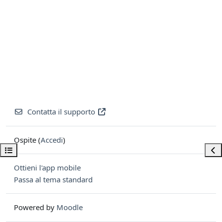
Contatta il supporto
Ospite (
Accedi
)
Apri indice del corso
Apri
Ottieni l'app mobile
Passa al tema standard
Powered by
Moodle