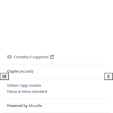
Contatta il supporto
Ospite (
Accedi
)
Apri indice del corso
Apri
Ottieni l'app mobile
Passa al tema standard
Powered by
Moodle