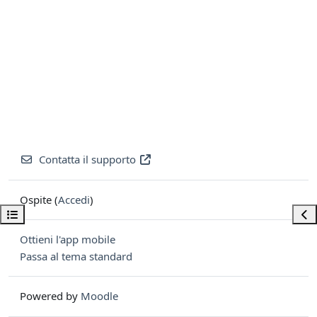
Contatta il supporto
Ospite (
Accedi
)
Apri indice del corso
Apri
Ottieni l'app mobile
Passa al tema standard
Powered by
Moodle