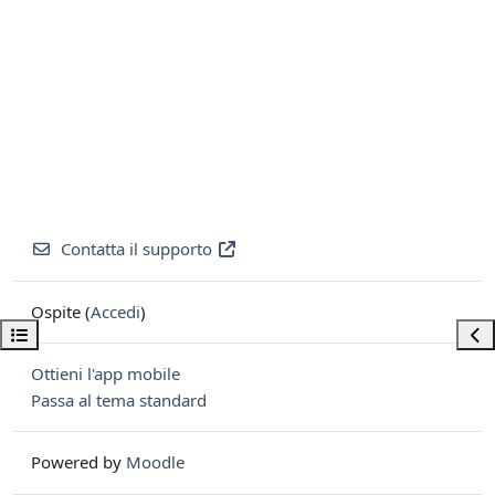
Contatta il supporto
Ospite (
Accedi
)
Apri indice del corso
Apri
Ottieni l'app mobile
Passa al tema standard
Powered by
Moodle