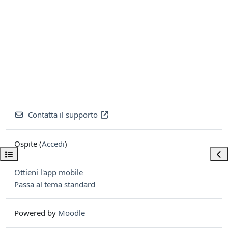
Contatta il supporto
Ospite (
Accedi
)
Apri indice del corso
Apri
Ottieni l'app mobile
Passa al tema standard
Powered by
Moodle