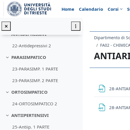
Vai al contenuto principale
Home
Calendario
Corsi
S
ALZHEIMER
Minimizza
21-AD.disease 2
ANTIDEPRESSIVI
Minimizza
Dipartimento di S
FA02 - CHIMI
22-Antidepressivi 2
ANTIAR
PARASIMPATICO
Minimizza
23-PARASIMP. 1 PARTE
Schema d
23-PARASIMP. 2 PARTE
28-ANTIA
ORTOSIMPATICO
Minimizza
24-ORTOSIMPATICO 2
28-ANTIA
ANTIIPERTENSIVI
Minimizza
25-Antiip. 1 PARTE