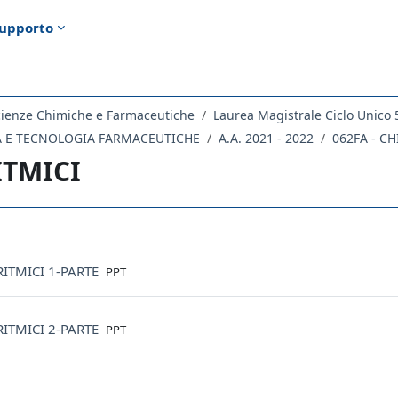
upporto
cienze Chimiche e Farmaceutiche
Laurea Magistrale Ciclo Unico 
CA E TECNOLOGIA FARMACEUTICHE
A.A. 2021 - 2022
062FA - C
ITMICI
ella sezione
File
RITMICI 1-PARTE
PPT
File
RITMICI 2-PARTE
PPT