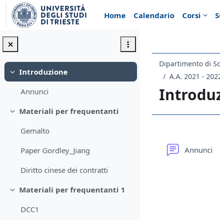
Vai al contenuto principale
Home
Calendario
Corsi
S
Introduzione
Minimizza
A.A. 2021 - 202
Introdu
Annunci
Materiali per frequentanti
Minimizza
Gemalto
Schema d
F
Annunci
Paper Gordley_Jiang
Diritto cinese dei contratti
Materiali per frequentanti 1
Minimizza
DCC1