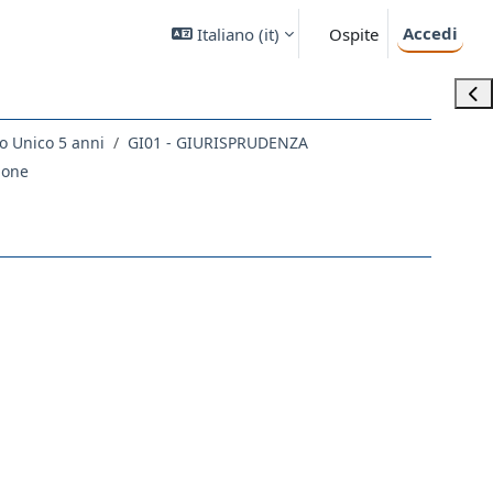
Accedi
Italiano ‎(it)‎
Ospite
Apri
o Unico 5 anni
GI01 - GIURISPRUDENZA
ione