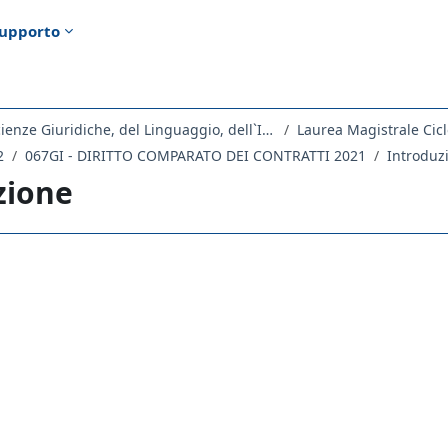
upporto
Dipartimento di Scienze Giuridiche, del Linguaggio, dell`Interpretazione e della Traduzione
Laurea Magistrale Cicl
2
067GI - DIRITTO COMPARATO DEI CONTRATTI 2021
Introduz
zione
ella sezione
orum