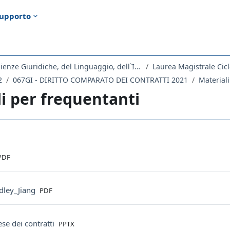
upporto
Dipartimento di Scienze Giuridiche, del Linguaggio, dell`Interpretazione e della Traduzione
Laurea Magistrale Cicl
2
067GI - DIRITTO COMPARATO DEI CONTRATTI 2021
Materiali
i per frequentanti
ella sezione
ile
PDF
File
dley_Jiang
PDF
File
ese dei contratti
PPTX