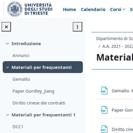
Vai al contenuto principale
Home
Calendario
Corsi
S
Introduzione
Minimizza
A.A. 2021 - 202
Material
Annunci
Materiali per frequentanti
Minimizza
Gemalto
Schema d
F
Gemalto
Paper Gordley_Jiang
Diritto cinese dei contratti
Paper Gor
Materiali per frequentanti 1
Minimizza
DCC1
Diritto cin