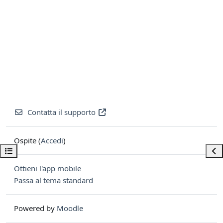
Contatta il supporto
Ospite (
Accedi
)
Apri indice del corso
Apri
Ottieni l'app mobile
Passa al tema standard
Powered by
Moodle