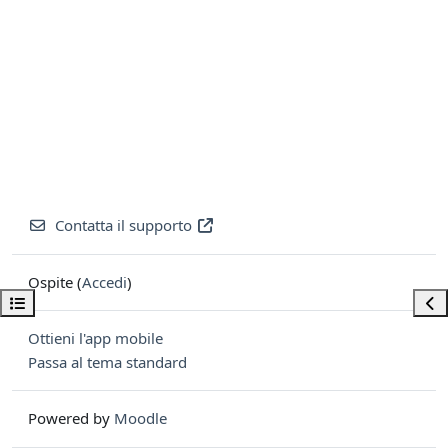
Contatta il supporto
Ospite (
Accedi
)
Apri indice del corso
Apri
Ottieni l'app mobile
Passa al tema standard
Powered by
Moodle