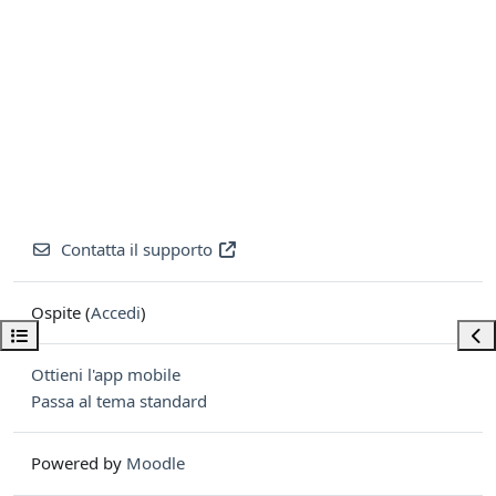
Contatta il supporto
Ospite (
Accedi
)
Apri indice del corso
Apri
Ottieni l'app mobile
Passa al tema standard
Powered by
Moodle